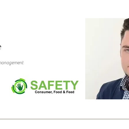
e
tmanagement