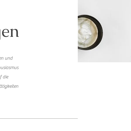
ngen
ten und
thusiasmus
f die
ätigkeiten